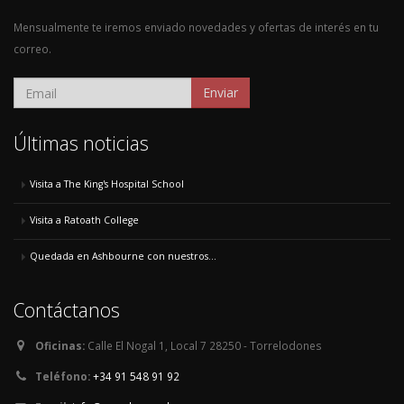
Mensualmente te iremos enviado novedades y ofertas de interés en tu
correo.
Enviar
Últimas noticias
Visita a The King's Hospital School
Visita a Ratoath College
Quedada en Ashbourne con nuestros...
Contáctanos
Oficinas:
Calle El Nogal 1, Local 7 28250 - Torrelodones
Teléfono:
+34 91 548 91 92