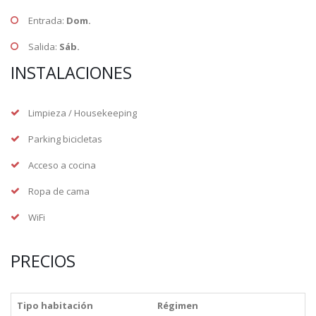
Entrada:
Dom.
Salida:
Sáb.
INSTALACIONES
Limpieza / Housekeeping
Parking bicicletas
Acceso a cocina
Ropa de cama
WiFi
PRECIOS
Tipo habitación
Régimen
P