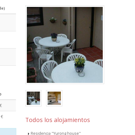
de)
o
€
 €
Todos los alojamientos
Residencia "Yurong house"