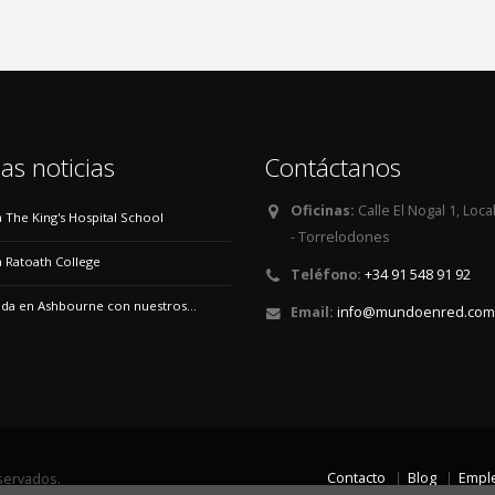
as noticias
Contáctanos
Oficinas:
Calle El Nogal 1, Loca
 a The King's Hospital School
- Torrelodones
 a Ratoath College
Teléfono:
+34 91 548 91 92
a en Ashbourne con nuestros...
Email:
info@mundoenred.com
Contacto
Blog
Empl
servados.