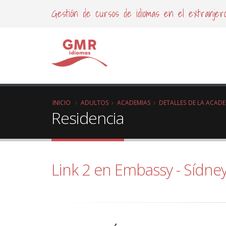
Gestión de cursos de idiomas en el extranjer
INICIO
ADULTOS
ACADEMIAS
DETALLES DE LA ACAD
Residencia
Link 2 en Embassy - Sídne