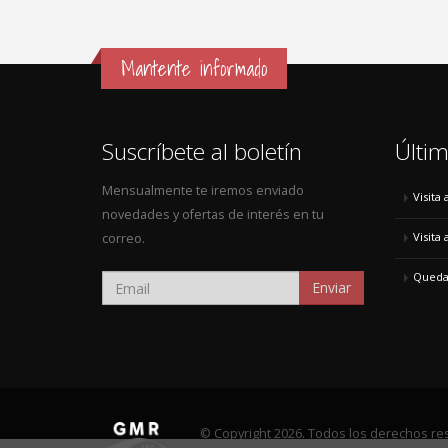
Mantente informado
Suscríbete al boletín
Últim
Mensualmente te iremos enviado
Visita
novedades y ofertas de interés en tu
Visita
correo.
Quedad
Enviar
© Copyright 2026. Todos los derechos re