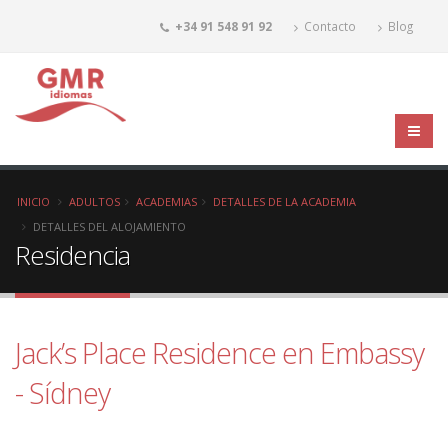
+34 91 548 91 92
Contacto
Blog
INICIO
ADULTOS
ACADEMIAS
DETALLES DE LA ACADEMIA
DETALLES DEL ALOJAMIENTO
Residencia
Jack’s Place Residence en Embassy
- Sídney