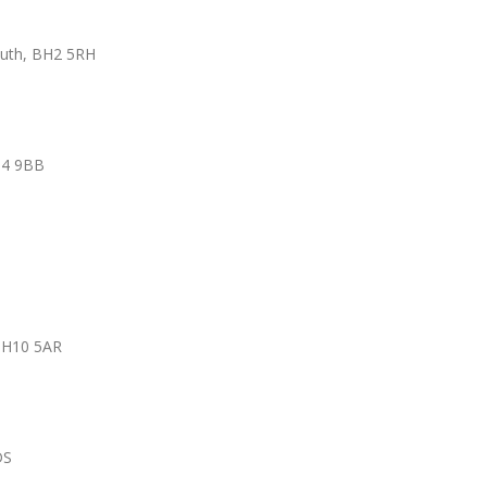
outh, BH2 5RH
H4 9BB
BH10 5AR
DS