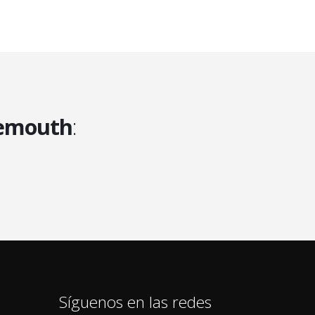
emouth
:
Síguenos en las redes