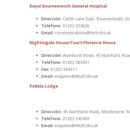
Royal Bournemouth General Hospital
Dirección
: Castle Lane East, Bournemouth, 
Teléfono:
01202 303626
Email:
communications@rbch.nhs.uk
Nightingale House/Court/Florence House
Dirección:
Alumhurst Road, 49 Alumhurst Roa
Teléfono:
01202 584301
Fax:
01202 584311
Email
: enquiries@dhuft.nhs.uk
Pebble Lodge
Dirección:
49 Alumhurst Road, Westbourne,
Teléfono:
01202 545400
Email
: enquiries@dhuft.nhs.uk