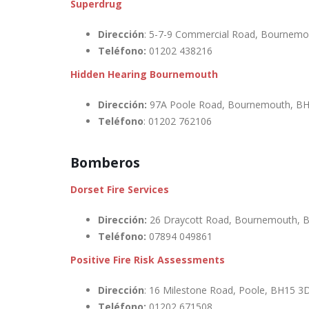
Superdrug
Dirección
: 5-7-9 Commercial Road, Bournem
Teléfono:
01202 438216
Hidden Hearing Bournemouth
Dirección:
97A Poole Road, Bournemouth, B
Teléfono
: 01202 762106
Bomberos
Dorset Fire Services
Dirección:
26 Draycott Road, Bournemouth, 
Teléfono:
07894 049861
Positive Fire Risk Assessments
Dirección
: 16 Milestone Road, Poole, BH15 3
Teléfono:
01202 671508