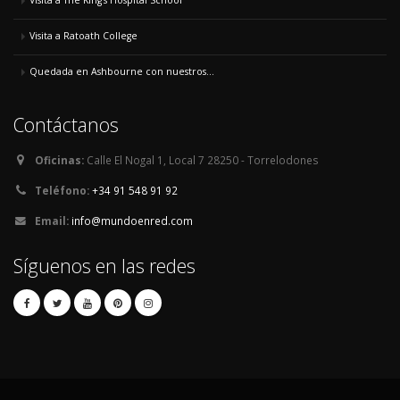
Visita a The King's Hospital School
Visita a Ratoath College
Quedada en Ashbourne con nuestros...
Contáctanos
Oficinas:
Calle El Nogal 1, Local 7 28250 - Torrelodones
Teléfono:
+34 91 548 91 92
Email:
info@mundoenred.com
Síguenos en las redes