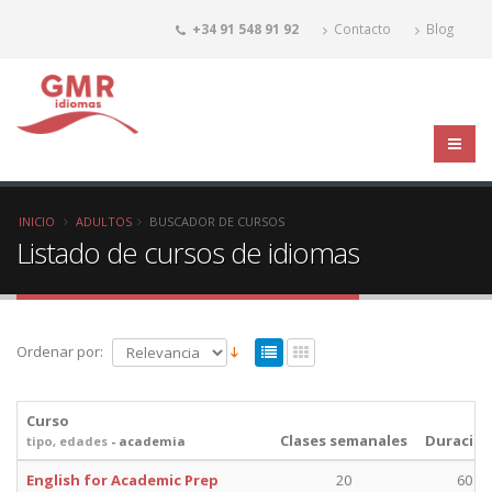
+34 91 548 91 92
Contacto
Blog
INICIO
ADULTOS
BUSCADOR DE CURSOS
Listado de cursos de idiomas
Ordenar por:
Curso
Clases semanales
Duración
tipo, edades
- academia
English for Academic Prep
20
60 mi