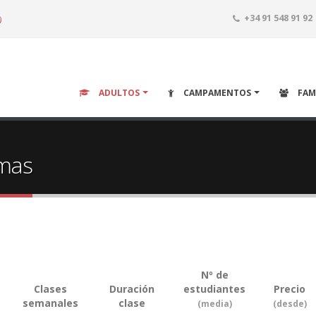
o
+34 91 548 91 92
ADULTOS
CAMPAMENTOS
FAM
omas
Nº de
Clases
Duración
estudiantes
Precio
semanales
clase
(media)
(desde)