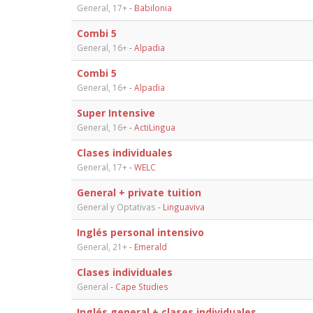
General, 17+
-
Babilonia
Combi 5
General, 16+
-
Alpadia
Combi 5
General, 16+
-
Alpadia
Super Intensive
General, 16+
-
ActiLingua
Clases individuales
General, 17+
-
WELC
General + private tuition
General y Optativas
-
Linguaviva
Inglés personal intensivo
General, 21+
-
Emerald
Clases individuales
General
-
Cape Studies
Inglés general + clases individuales