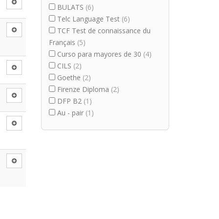
BULATS
(6)
Telc Language Test
(6)
TCF Test de connaissance du
Français
(5)
Curso para mayores de 30
(4)
CILS
(2)
Goethe
(2)
Firenze Diploma
(2)
DFP B2
(1)
Au - pair
(1)