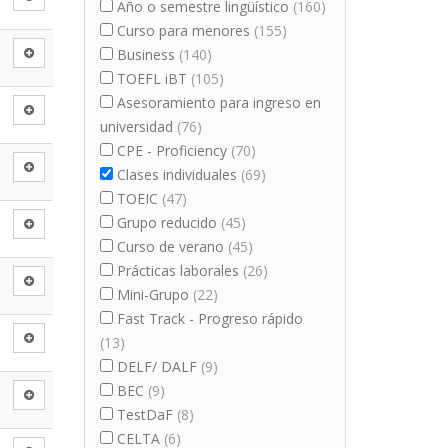
Año o semestre lingüístico
(160)
Curso para menores
(155)
Business
(140)
TOEFL iBT
(105)
Asesoramiento para ingreso en
universidad
(76)
CPE - Proficiency
(70)
Clases individuales
(69)
TOEIC
(47)
Grupo reducido
(45)
Curso de verano
(45)
Prácticas laborales
(26)
Mini-Grupo
(22)
Fast Track - Progreso rápido
(13)
DELF/ DALF
(9)
BEC
(9)
TestDaF
(8)
CELTA
(6)