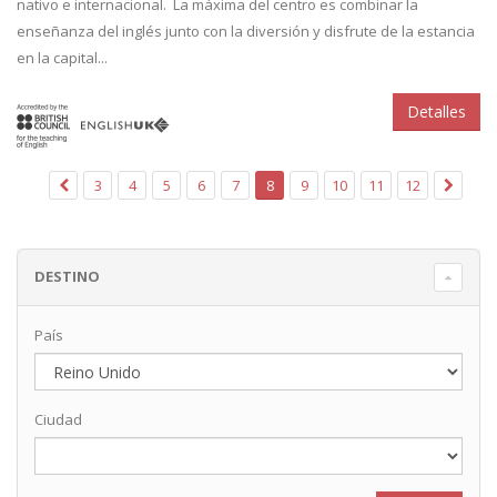
nativo e internacional. La máxima del centro es combinar la
enseñanza del inglés junto con la diversión y disfrute de la estancia
en la capital...
Detalles
3
4
5
6
7
8
9
10
11
12
DESTINO
País
Ciudad