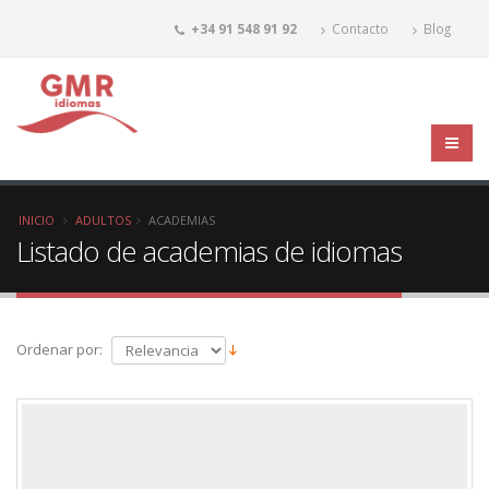
+34 91 548 91 92
Contacto
Blog
INICIO
ADULTOS
ACADEMIAS
Listado de academias de idiomas
Ordenar por: