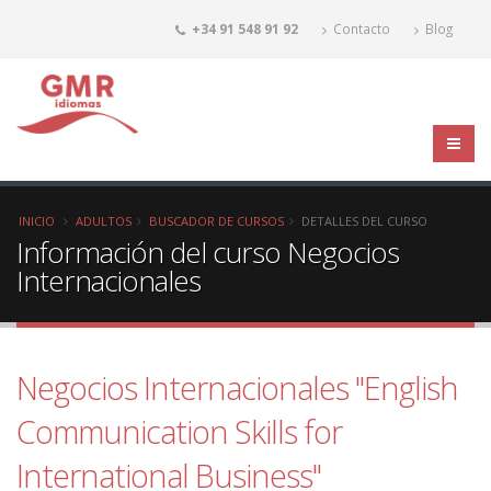
+34 91 548 91 92
Contacto
Blog
INICIO
ADULTOS
BUSCADOR DE CURSOS
DETALLES DEL CURSO
Información del curso Negocios
Internacionales
Negocios Internacionales "English
Communication Skills for
International Business"