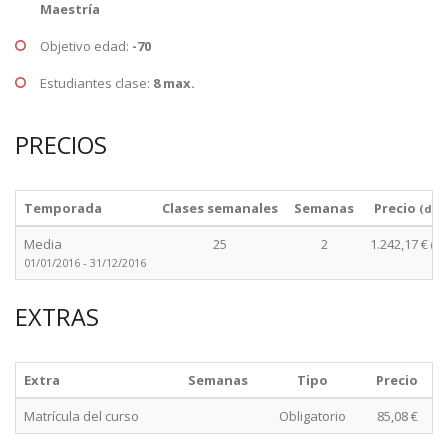
Maestría
Objetivo edad:
-70
Estudiantes clase:
8 max.
PRECIOS
Temporada
Clases semanales
Semanas
Precio
(des
Media
25
2
1.242,17 €
(cu
01/01/2016 - 31/12/2016
EXTRAS
Extra
Semanas
Tipo
Precio
Matrícula del curso
Obligatorio
85,08 €