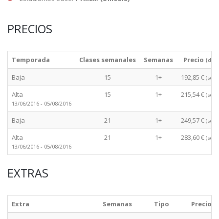
PRECIOS
Temporada
Clases semanales
Semanas
Precio
(des
Baja
15
1+
192,85 €
(sem
Alta
15
1+
215,54 €
(sem
13/06/2016 - 05/08/2016
Baja
21
1+
249,57 €
(sem
Alta
21
1+
283,60 €
(sem
13/06/2016 - 05/08/2016
EXTRAS
Extra
Semanas
Tipo
Precio