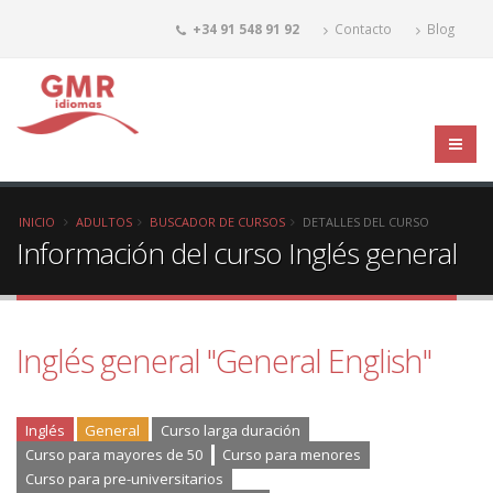
+34 91 548 91 92
Contacto
Blog
INICIO
ADULTOS
BUSCADOR DE CURSOS
DETALLES DEL CURSO
Información del curso Inglés general
Inglés general "General English"
Inglés
General
Curso larga duración
Curso para mayores de 50
Curso para menores
Curso para pre-universitarios