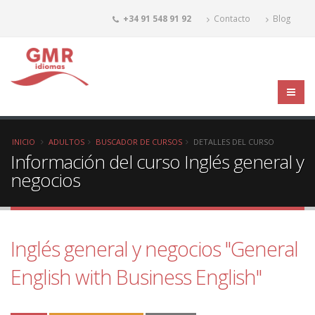
+34 91 548 91 92
Contacto
Blog
INICIO
ADULTOS
BUSCADOR DE CURSOS
DETALLES DEL CURSO
Información del curso Inglés general y
negocios
Inglés general y negocios "General
English with Business English"