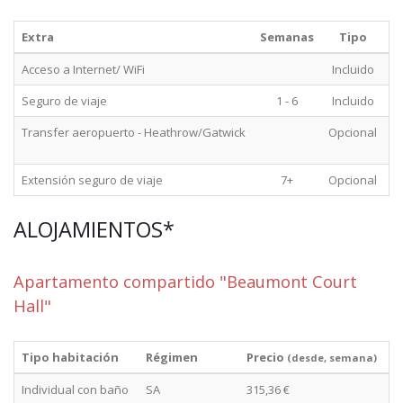
Extra
Semanas
Tipo
Acceso a Internet/ WiFi
Incluido
Seguro de viaje
1 - 6
Incluido
Transfer aeropuerto - Heathrow/Gatwick
Opcional
pa
Extensión seguro de viaje
7+
Opcional
ALOJAMIENTOS*
Apartamento compartido "Beaumont Court
Hall"
Tipo habitación
Régimen
Precio
(desde, semana)
Individual con baño
SA
315,36 €