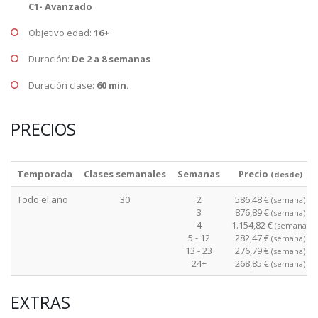
C1- Avanzado
Objetivo edad:
16+
Duración:
De 2 a 8 semanas
Duración clase:
60 min.
PRECIOS
Temporada
Clases semanales
Semanas
Precio
(desde)
Todo el año
30
2
586,48 €
(semana)
3
876,89 €
(semana)
4
1.154,82 €
(semana)
5 - 12
282,47 €
(semana)
13 - 23
276,79 €
(semana)
24+
268,85 €
(semana)
EXTRAS