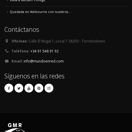
Visita a Ratoath College
Quedada en Ashbourne con nuestros...
Contáctanos
Oficinas:
Calle El Nogal 1, Local 7 28250 - Torrelodones
Teléfono:
+34 91 548 91 92
Email:
info@mundoenred.com
Síguenos en las redes