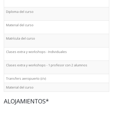
d
Diploma del curso
d
Material del curso
d
Matrícula del curso
d
Clases extra y workshops - Individuales
d
Clases extra y workshops - 1 profesor con 2 alumnos
d
Transfers aeropuerto (i/v)
Material del curso
ALOJAMIENTOS*