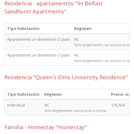
Residencia - apartamentos "IH Belfast
Sandhurst Apartments"
Tipo habitación
Régimen
Apartamento un dormitorio (2 pax)
AC
Solo alojamiento con acceso a coci
Apartamento un dormitorio (1 pax)
AC
Solo alojamiento con acceso a coci
Residencia "Queen´s Elms University Residence"
Tipo habitación
Régimen
Precio
(des
Individual
AC
170,16 €
Solo alojamiento con acceso a cocina
Familia - Homestay "Homestay"