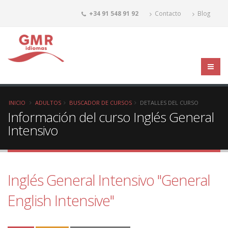
+34 91 548 91 92
Contacto
Blog
INICIO
ADULTOS
BUSCADOR DE CURSOS
DETALLES DEL CURSO
Información del curso Inglés General
Intensivo
Inglés General Intensivo "General
English Intensive"