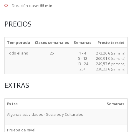
Duración clase:
55 min.
PRECIOS
Temporada
Clases semanales
Semanas
Precio
(desde)
Todo el año
25
1 - 4
272,26 €
(semana)
5 - 12
260,91 €
(semana)
13 - 24
249,57 €
(semana)
25+
238,22 €
(semana)
EXTRAS
Extra
Semanas
Algunas actividades - Sociales y Culturales
d
Prueba de nivel