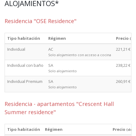
ALOJAMIENTOS*
Residencia "OSE Residence"
Tipo habitación
Régimen
Precio
(de
Individual
AC
221,21 €
Solo alojamiento con acceso a cocina
Individual con baño
SA
238,22 €
Solo alojamiento
Individual Premium
SA
260,91 €
Solo alojamiento
Residencia - apartamentos "Crescent Hall
Summer residence"
Tipo habitación
Régimen
Precio
(des