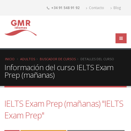
+34 91 548 91 92
Contacto
Blog
INICIO
ADULTOS
BUSCADOR DE CURSOS
DETALLES DEL CURSO
Información del curso IELTS Exam
Prep (mañanas)
IELTS Exam Prep (mañanas) "IELTS
Exam Prep"