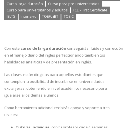
Curso larga duración
Curso para pre-universitarios
Curso para universitarios y adultos
FCE - First Certificate
IELTS
Intensivo
TOEFL iBT
TOEIC
Con este
curso de larga duración
conseguirás fluidez y corrección
en el manejo diario del inglés perfeccionando también tus
habilidades analíticas y de presentación en inglés.
Las clases están dirigidas para aquellos estudiantes que
contemplen la posibilidad de inscribirse en universidades
extranjeras, obteniendo el nivel académico necesario para
igualarse a los demás alumnos.
Como herramienta adicional recibirás apoyo y soporte a tres
niveles:
Tutoría individual
con tu profesor cada 4 semanas.