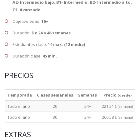
A2- Intermedio bajo, B1- Intermedio, B2- Intermedio alto,
C1- Avanzado
Objetivo edad:
16+
Duración:
De 24 a 48 semanas
Estudiantes clase:
14 max. (12 media)
Duración clase:
45 min.
PRECIOS
Temporada
Clases semanales
Semanas
Precio
(desde)
Todo el año
20
24+
221,21 €
(semana)
Todo el año
30
24+
266,58 €
(semana)
EXTRAS