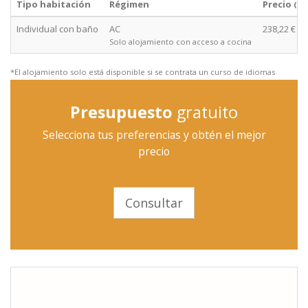
Tipo habitación
Régimen
Precio
(de
Individual con baño
AC
238,22 €
Solo alojamiento con acceso a cocina
*El alojamiento solo está disponible si se contrata un curso de idiomas
Presupuesto
gratuito
Selecciona tus preferencias y obtén el mejor
precio
Consultar