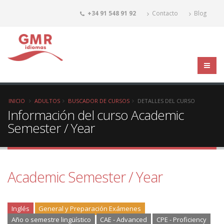
+34 91 548 91 92
Contacto
Blog
INICIO
ADULTOS
BUSCADOR DE CURSOS
DETALLES DEL CURSO
Información del curso Academic
Semester / Year
Academic Semester / Year
Inglés
General y Preparación Exámenes
Año o semestre lingüístico
CAE - Advanced
CPE - Proficiency