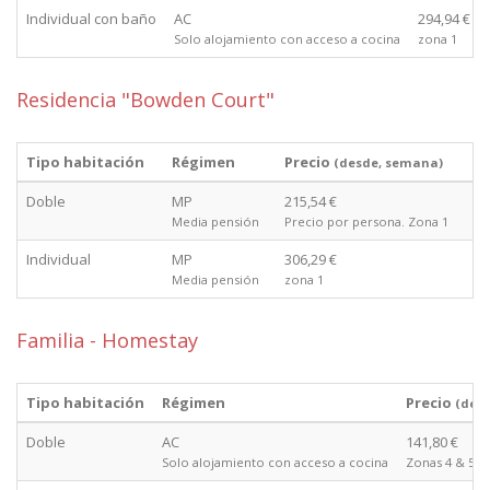
Individual con baño
AC
294,94 €
Solo alojamiento con acceso a cocina
zona 1
Residencia "Bowden Court"
Tipo habitación
Régimen
Precio
(desde, semana)
Doble
MP
215,54 €
Media pensión
Precio por persona. Zona 1
Individual
MP
306,29 €
Media pensión
zona 1
Familia - Homestay
Tipo habitación
Régimen
Precio
(des
Doble
AC
141,80 €
Solo alojamiento con acceso a cocina
Zonas 4 & 5