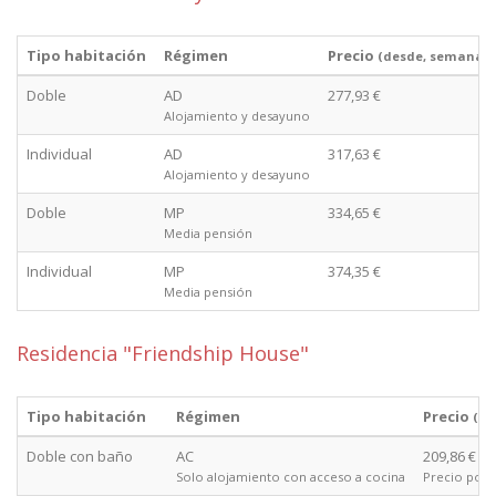
Tipo habitación
Régimen
Precio
(desde, semana)
Doble
AD
277,93 €
Alojamiento y desayuno
Individual
AD
317,63 €
Alojamiento y desayuno
Doble
MP
334,65 €
Media pensión
Individual
MP
374,35 €
Media pensión
Residencia "Friendship House"
Tipo habitación
Régimen
Precio
(de
Doble con baño
AC
209,86 €
Solo alojamiento con acceso a cocina
Precio por 