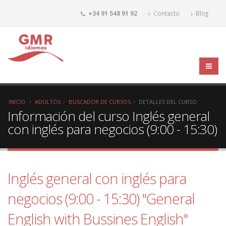
+34 91 548 91 92
Contacto
Blog
INICIO
ADULTOS
BUSCADOR DE CURSOS
DETALLES DEL CURSO
Información del curso Inglés general
con inglés para negocios (9:00 - 15:30)
Inglés general con inglés para
negocios (9:00 - 15:30) "General
English with Bussines English"