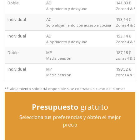
Doble
AD
141,80 €
Alojamiento y desayuno
Zonas 4 & 5
Individual
AC
153,14 €
Solo alojamiento con acceso a cocina
Zonas 4 & 5
Individual
AD
153,14 €
Alojamiento y desayuno
Zonas 4 & 5
Doble
MP
187,18 €
Media pensión
zonas 4 & 5
Individual
MP
198,52 €
Media pensión
zonas 4 & 5
*El alojamiento solo está disponible si se contrata un curso de idiomas
Presupuesto
gratuito
Selecciona tus preferencias y obtén el mejor
precio