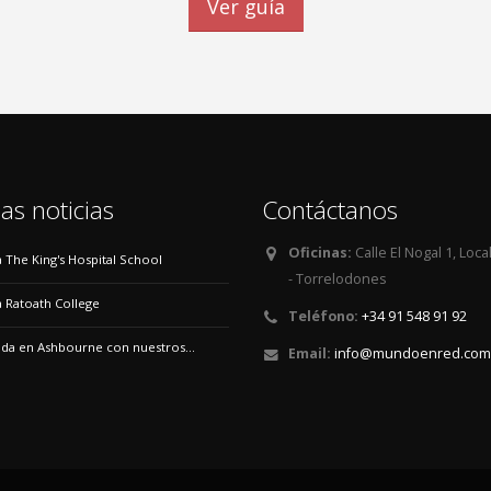
Ver guía
as noticias
Contáctanos
Oficinas:
Calle El Nogal 1, Loca
 a The King's Hospital School
- Torrelodones
 a Ratoath College
Teléfono:
+34 91 548 91 92
a en Ashbourne con nuestros...
Email:
info@mundoenred.com