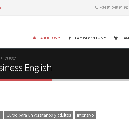
o
+34 91 548 91 92
ADULTOS
CAMPAMENTOS
FAM
DEL CURSO
iness English
s
Curso para universitarios y adultos
Intensivo