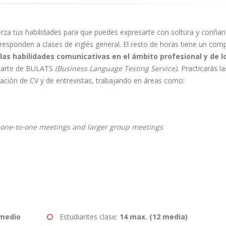
erza tus habilidades para que puedes expresarte con soltura y confian
rresponden a clases de inglés general. El resto de horas tiene un co
las habilidades comunicativas en el ámbito profesional y de l
inarte de BULATS
(Business Language Testing Service).
Practicarás la
aración de CV y de entrevistas, trabajando en áreas como:
, one-to-one meetings and larger group meetings
rmedio
Estudiantes clase:
14 max. (12 media)