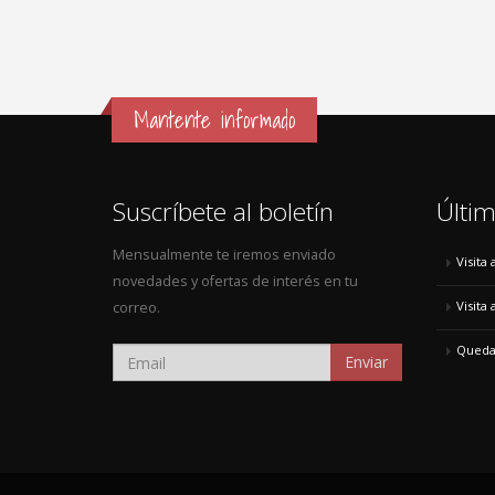
Mantente informado
Suscríbete al boletín
Últim
Mensualmente te iremos enviado
Visita
novedades y ofertas de interés en tu
Visita
correo.
Quedad
Enviar