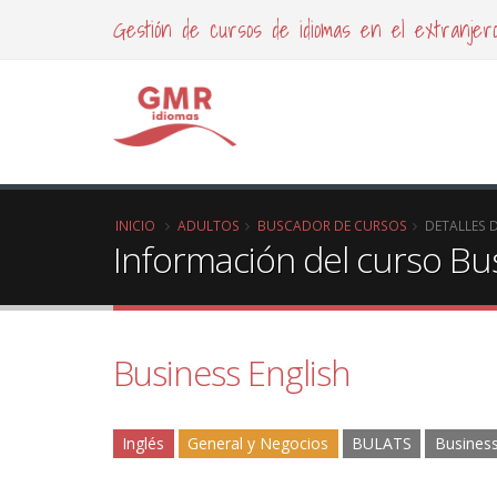
Gestión de cursos de idiomas en el extranjer
INICIO
ADULTOS
BUSCADOR DE CURSOS
DETALLES 
Información del curso Bus
Business English
Inglés
General y Negocios
BULATS
Busines