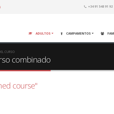
o
+34 91 548 91 92
ADULTOS
CAMPAMENTOS
FAM
DEL CURSO
urso combinado
ed course"