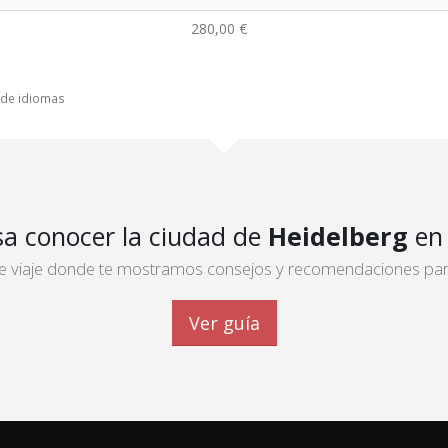
280,00 €
o de idiomas
sa conocer la ciudad de
Heidelberg
en
 de viaje donde te mostramos consejos y recomendaciones para 
Ver guía