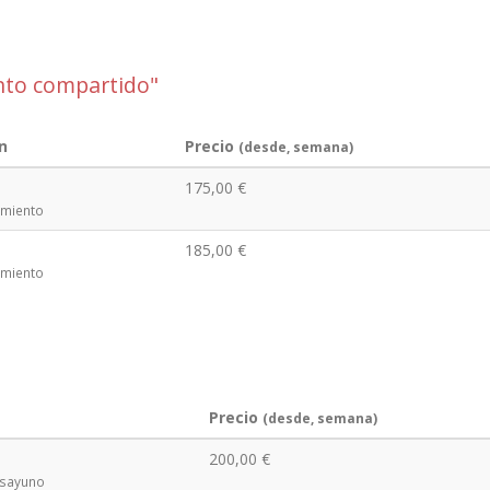
to compartido"
n
Precio
(desde, semana)
175,00 €
amiento
185,00 €
amiento
Precio
(desde, semana)
200,00 €
esayuno