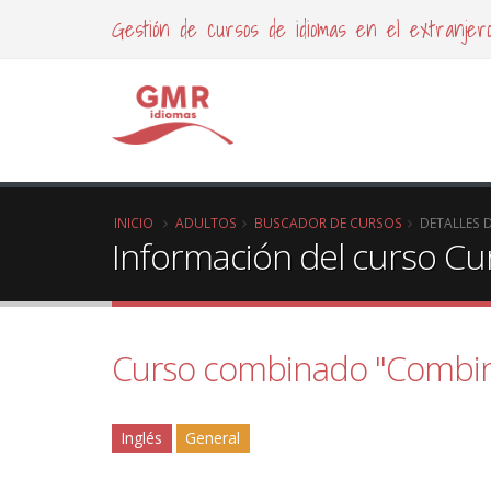
Gestión de cursos de idiomas en el extranjer
INICIO
ADULTOS
BUSCADOR DE CURSOS
DETALLES 
Información del curso C
Curso combinado "Combin
Inglés
General