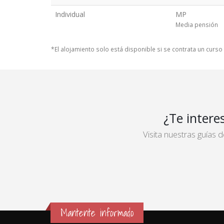
Individual
MP
Media pensión
*El alojamiento solo está disponible si se contrata un curs
¿Te intere
Visita nuestras guías
Mantente informado