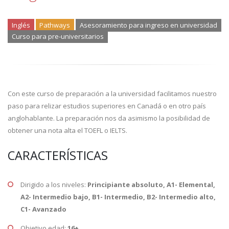
Inglés
Pathways
Asesoramiento para ingreso en universidad
Curso para pre-universitarios
Con este curso de preparación a la universidad facilitamos nuestro
paso para relizar estudios superiores en Canadá o en otro país
anglohablante. La preparación nos da asimismo la posibilidad de
obtener una nota alta el TOEFL o IELTS.
CARACTERÍSTICAS
Dirigido a los niveles:
Principiante absoluto, A1- Elemental,
A2- Intermedio bajo, B1- Intermedio, B2- Intermedio alto,
C1- Avanzado
Objetivo edad:
16+