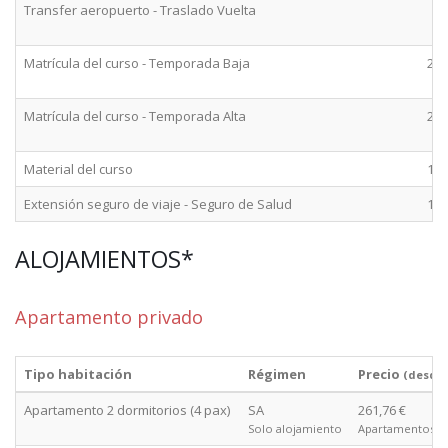
Transfer aeropuerto - Traslado Vuelta
Matrícula del curso - Temporada Baja
2+
Matrícula del curso - Temporada Alta
2+
Material del curso
1+
Extensión seguro de viaje - Seguro de Salud
1+
ALOJAMIENTOS*
Apartamento privado
Tipo habitación
Régimen
Precio
(desde
Apartamento 2 dormitorios (4 pax)
SA
261,76 €
Solo alojamiento
Apartamentos