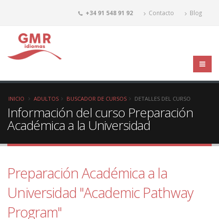
+34 91 548 91 92
Contacto
Blog
INICIO
ADULTOS
BUSCADOR DE CURSOS
DETALLES DEL CURSO
Información del curso Preparación
Académica a la Universidad
Preparación Académica a la
Universidad "Academic Pathway
Program"