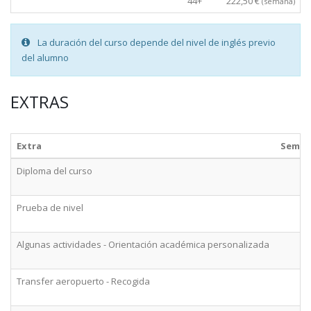
44+
222,50 €
(semana)
La duración del curso depende del nivel de inglés previo
del alumno
EXTRAS
Extra
Seman
Diploma del curso
Prueba de nivel
Algunas actividades - Orientación académica personalizada
Transfer aeropuerto - Recogida