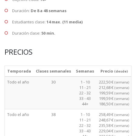
Duración:
De 8 a 48 semanas
Estudiantes clase:
14 max. (11 media)
Duración clase:
50 min.
PRECIOS
Temporada
Clases semanales
Semanas
Precio
(desde)
Todo el año
30
1 - 10
222,50 €
(semana)
11 - 21
212,68 €
(semana)
22 - 32
199,59 €
(semana)
33 - 43
199,59 €
(semana)
44+
186,50 €
(semana)
Todo el año
38
1 - 10
258,49 €
(semana)
11 - 21
248,67 €
(semana)
22 - 32
235,58 €
(semana)
33 - 43
229,04 €
(semana)