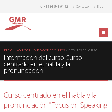
+34 91 548 91 92
Contacto
Blog
INICIO
ADULTOS
BUSCADOR DE CURSOS
DETALLES DEL CURSO
Información del curso Curso
centrado en el habla y la
pronunciación
Curso centrado en el habla y la
pronunciación "Focus on Speaking