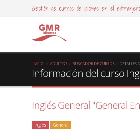
Gestión de cursos de idiomas en el extranjer
INICIO
ADULTOS
BUSCADOR DE CURSOS
DETALLES 
Información del curso Ing
Inglés General "General En
Inglés
General