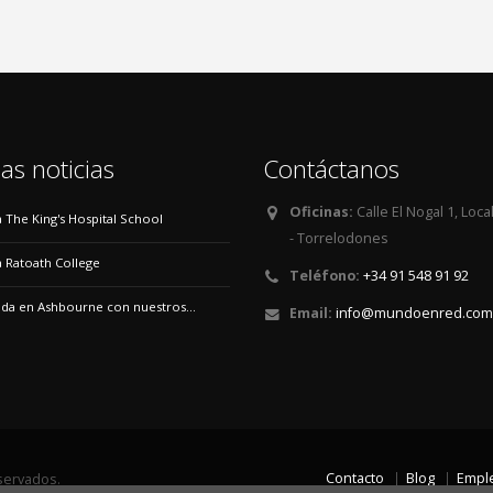
as noticias
Contáctanos
Oficinas:
Calle El Nogal 1, Loca
 a The King's Hospital School
- Torrelodones
 a Ratoath College
Teléfono:
+34 91 548 91 92
a en Ashbourne con nuestros...
Email:
info@mundoenred.com
Contacto
Blog
Empl
servados.