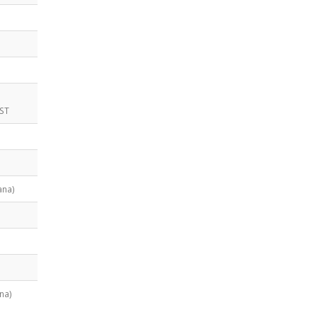
HST
ana)
na)