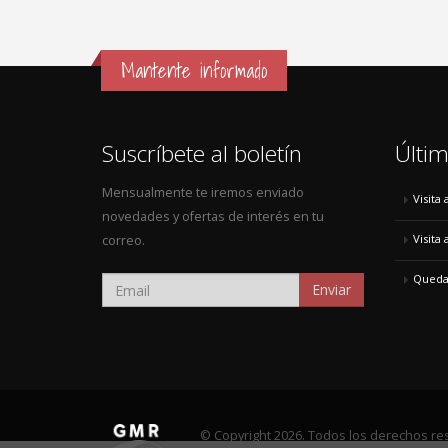
Mantente informado
Suscríbete al boletín
Últim
Mensualmente te iremos enviado
Visita
novedades y ofertas de interés en tu
Visita
correo.
Quedad
Enviar
© Copyright 2026. Todos los derechos re