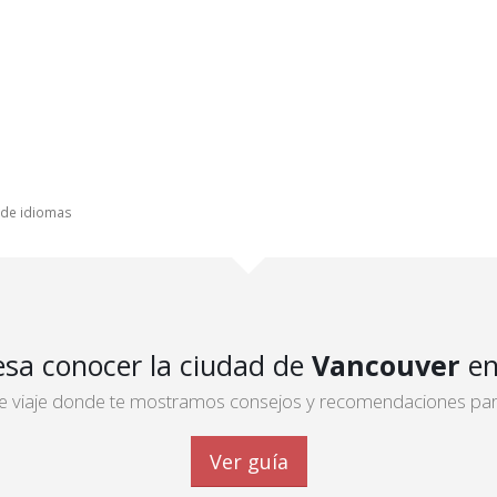
o de idiomas
esa conocer la ciudad de
Vancouver
en
 de viaje donde te mostramos consejos y recomendaciones para 
Ver guía