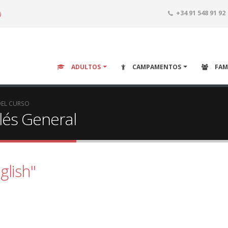
o
+34 91 548 91 92
ADULTOS
CAMPAMENTOS
FAM
DEL CURSO
lés General
glish"