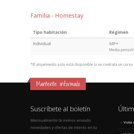
Familia - Homestay
Tipo habitación
Régimen
Individual
MP+
Media pensión
*El alojamiento solo está disponible si se contrata un curs
Mantente informado
Suscríbete al boletín
Últim
Mensualmente te iremos enviado
Visita
novedades y ofertas de interés en tu