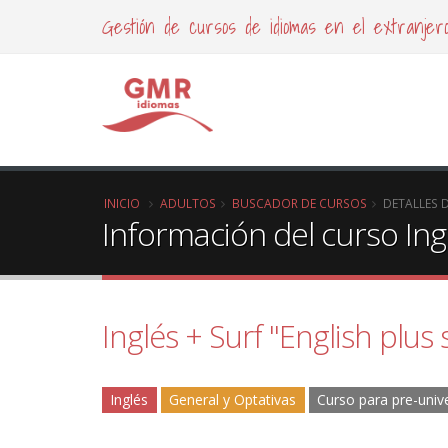
Gestión de cursos de idiomas en el extranjer
INICIO
ADULTOS
BUSCADOR DE CURSOS
DETALLES 
Información del curso Ing
Inglés + Surf "English plus 
Inglés
General y Optativas
Curso para pre-unive