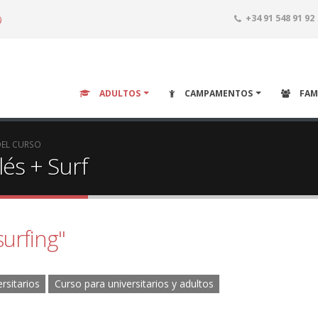
o
+34 91 548 91 92
ADULTOS
CAMPAMENTOS
FAM
DEL CURSO
lés + Surf
surfing"
rsitarios
Curso para universitarios y adultos