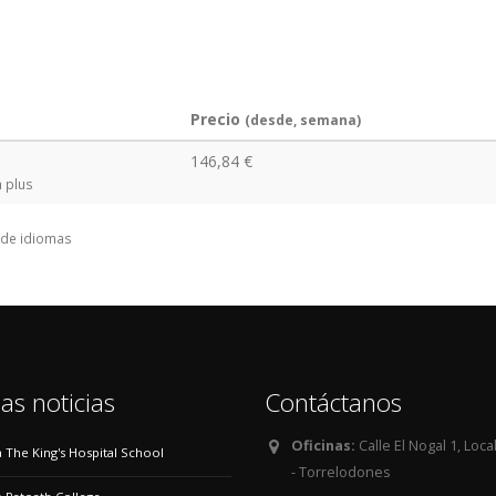
Precio
(desde, semana)
146,84 €
 plus
o de idiomas
as noticias
Contáctanos
Oficinas:
Calle El Nogal 1, Loca
 a The King's Hospital School
- Torrelodones