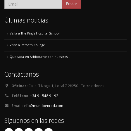
Enviar
Últimas noticias
Visita a The King's Hospital School
Visita a Ratoath College
Quedada en Ashbourne con nuestros...
Contáctanos
Oficinas:
Calle El Nogal 1, Local 7 28250 - Torrelodones
Teléfono:
+34 91 548 91 92
Email:
info@mundoenred.com
Síguenos en las redes