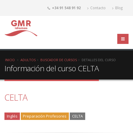
+34 91 548 91 92
Contacto
Blog
INICIO
ADULTOS
BUSCADOR DE CURSOS
DETALLES DEL CURSO
Información del curso CELTA
CELTA
Inglés
Preparación Profesores
CELTA