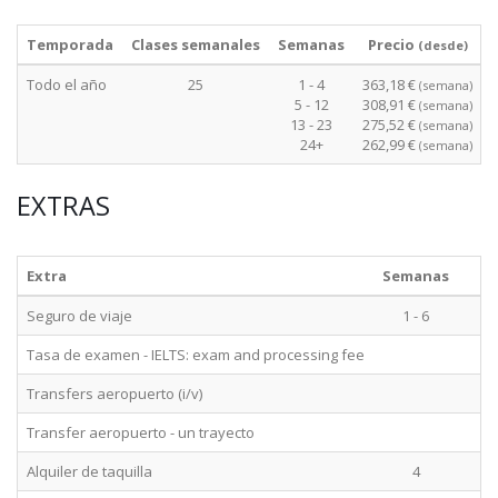
Temporada
Clases semanales
Semanas
Precio
(desde)
Todo el año
25
1 - 4
363,18 €
(semana)
5 - 12
308,91 €
(semana)
13 - 23
275,52 €
(semana)
24+
262,99 €
(semana)
EXTRAS
Extra
Semanas
Seguro de viaje
1 - 6
I
Tasa de examen - IELTS: exam and processing fee
O
Transfers aeropuerto (i/v)
O
Transfer aeropuerto - un trayecto
O
Alquiler de taquilla
4
O