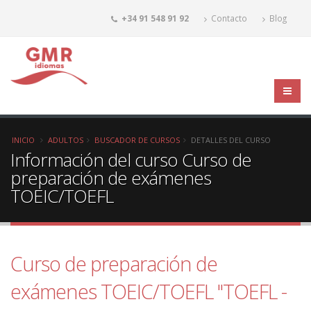
+34 91 548 91 92
Contacto
Blog
INICIO
ADULTOS
BUSCADOR DE CURSOS
DETALLES DEL CURSO
Información del curso Curso de
preparación de exámenes
TOEIC/TOEFL
Curso de preparación de
exámenes TOEIC/TOEFL "TOEFL -