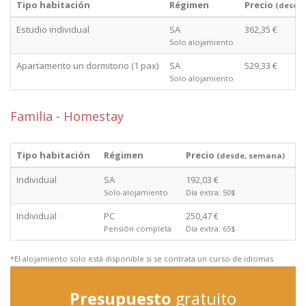
Tipo habitación
Régimen
Precio
(desde
Estudio individual
SA
362,35 €
Solo alojamiento
Apartamento un dormitorio (1 pax)
SA
529,33 €
Solo alojamiento
Familia - Homestay
Tipo habitación
Régimen
Precio
(desde, semana)
Individual
SA
192,03 €
Solo alojamiento
Día extra: 50$
Individual
PC
250,47 €
Pensión completa
Día extra: 65$
*El alojamiento solo está disponible si se contrata un curso de idiomas
Presupuesto
gratuito