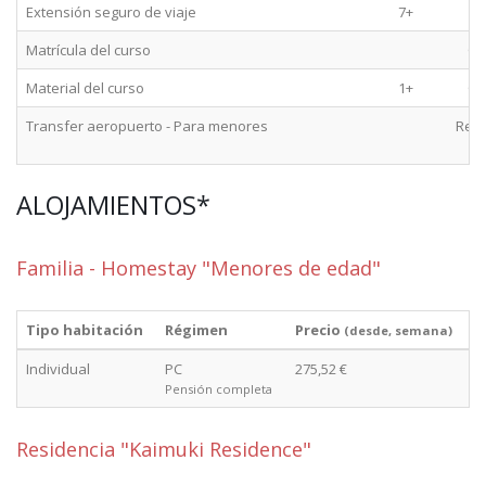
Extensión seguro de viaje
7+
O
Matrícula del curso
Ob
Material del curso
1+
Ob
Transfer aeropuerto - Para menores
Rec
ALOJAMIENTOS*
Familia - Homestay "Menores de edad"
Tipo habitación
Régimen
Precio
(desde, semana)
Individual
PC
275,52 €
Pensión completa
Residencia "Kaimuki Residence"