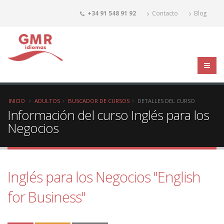
+34 91 548 91 92
Contacto
Blog
INICIO
ADULTOS
BUSCADOR DE CURSOS
DETALLES DEL CURSO
Información del curso Inglés para los
Negocios
Inglés para los Negocios "English
for Business"