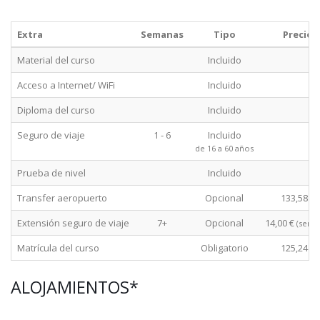
Extra
Semanas
Tipo
Precio
Material del curso
Incluido
Acceso a Internet/ WiFi
Incluido
Diploma del curso
Incluido
Seguro de viaje
1 - 6
Incluido
de 16 a 60 años
Prueba de nivel
Incluido
Transfer aeropuerto
Opcional
133,58 €
Extensión seguro de viaje
7+
Opcional
14,00 €
(sema
Matrícula del curso
Obligatorio
125,24 €
ALOJAMIENTOS*