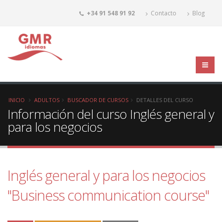
+34 91 548 91 92
Contacto
Blog
INICIO
ADULTOS
BUSCADOR DE CURSOS
DETALLES DEL CURSO
Información del curso Inglés general y
para los negocios
Inglés general y para los negocios
"Business communication course"