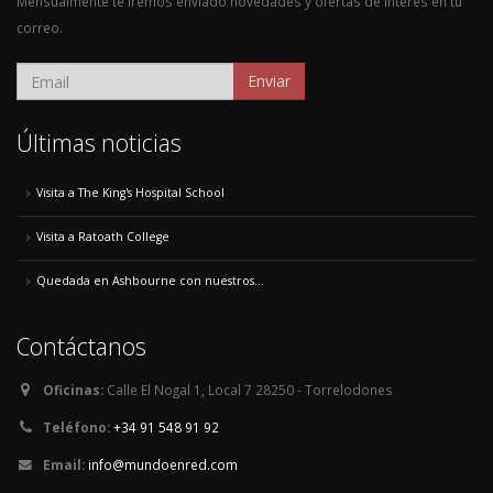
Mensualmente te iremos enviado novedades y ofertas de interés en tu
correo.
Enviar
Últimas noticias
Visita a The King's Hospital School
Visita a Ratoath College
Quedada en Ashbourne con nuestros...
Contáctanos
Oficinas:
Calle El Nogal 1, Local 7 28250 - Torrelodones
Teléfono:
+34 91 548 91 92
Email:
info@mundoenred.com