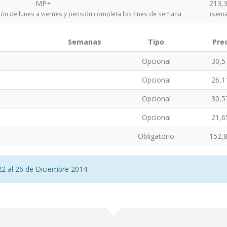
MP+
213,3
ón de lunes a viernes y pensión completa los fines de semana
(sema
Semanas
Tipo
Pre
Opcional
30,5
Opcional
26,1
Opcional
30,5
Opcional
21,6
Obligatorio
152,8
2 al 26 de Diciembre 2014