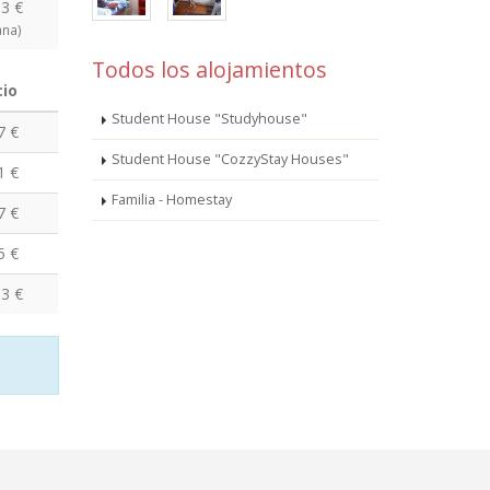
3 €
na)
Todos los alojamientos
cio
Student House "Studyhouse"
7 €
Student House "CozzyStay Houses"
1 €
Familia - Homestay
7 €
5 €
3 €