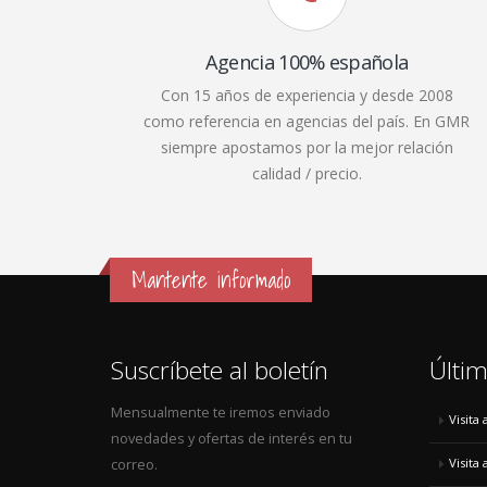
Agencia 100% española
Con 15 años de experiencia y desde 2008
como referencia en agencias del país. En GMR
siempre apostamos por la mejor relación
calidad / precio.
Mantente informado
Suscríbete al boletín
Últim
Mensualmente te iremos enviado
Visita
novedades y ofertas de interés en tu
Visita
correo.