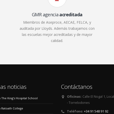
GMR agencia
acreditada
Miembros de Aseproce, AECAE, FELCA, y
auditada por Lloyds. Además trabajamos con
las escuelas mejor acreditadas y de mayor
calidad.
as noticias
Contáctanos
Oficinas:
Calle El Nogal 1, Loca
 a The King's Hospital School
- Torrelodones
 a Ratoath College
Teléfono:
+34 91 548 91 92