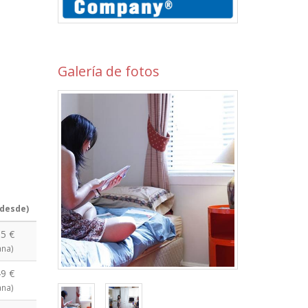
Galería de fotos
(desde)
5 €
na)
9 €
na)