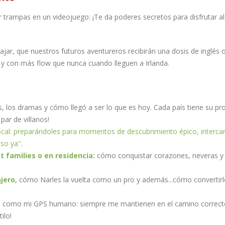
r trampas en un videojuego: ¡Te da poderes secretos para disfrutar al
jar, que nuestros futuros aventureros recibirán una dosis de inglés o
s y con más flow que nunca cuando lleguen a Irlanda.
s, los dramas y cómo llegó a ser lo que es hoy. Cada país tiene su pr
 par de villanos!
 local: preparándoles para momentos de descubrimiento épico, interc
so ya".
t families o en residencia:
cómo conquistar corazones, neveras y 
njero
, cómo Narles la vuelta como un pro y además...cómo convertir
 como mi GPS humano: siempre me mantienen en el camino correcto
ilo!