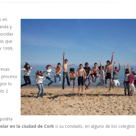
s en
anda y
nocidas
las que
r 1999.
resas
n proceso
por lo
olo 2
podría
olar en la ciudad de Cork
o su condado, en alguno de los colegios