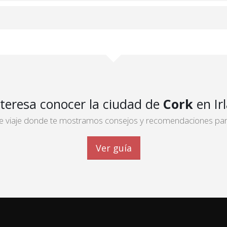
nteresa conocer la ciudad de
Cork
en Ir
 de viaje donde te mostramos consejos y recomendaciones para 
Ver guía