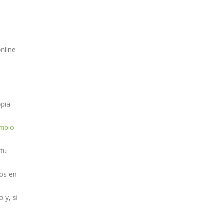
nline
opia
ambio
tu
los en
 y, si