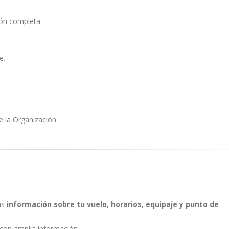
ión completa.
e.
e la Organización.
ás
información sobre tu vuelo, horarios, equipaje y punto de
 con amplia información.