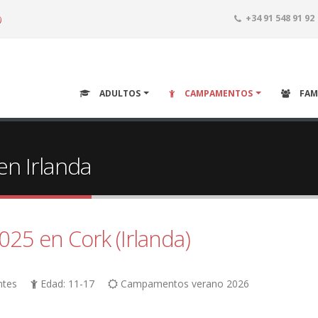
o
+34 91 548 91 92
ADULTOS
CAMPAMENTOS
FAM
n Irlanda
5 en Cork (Irlanda)
ntes
Edad: 11-17
Campamentos verano 2026