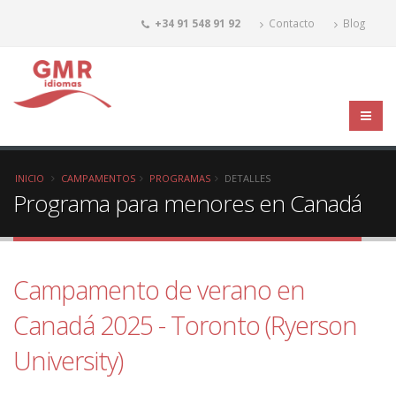
+34 91 548 91 92
Contacto
Blog
INICIO
CAMPAMENTOS
PROGRAMAS
DETALLES
Programa para menores en Canadá
Campamento de verano en
Canadá 2025 - Toronto (Ryerson
University)