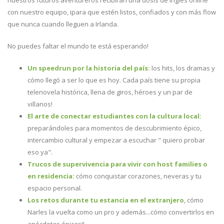
nuestros futuros aventureros recibirán una dosis de inglés online
con nuestro equipo, ipara que estén listos, confiados y con más flow
que nunca cuando lleguen a Irlanda.
No puedes faltar el mundo te está esperando!
Un speedrun por la historia del país:
los hits, los dramas y
cómo llegó a ser lo que es hoy. Cada país tiene su propia
telenovela histórica, llena de giros, héroes y un par de
villanos!
El arte de conectar estudiantes con la cultura local:
preparándoles para momentos de descubrimiento épico,
intercambio cultural y empezar a escuchar " quiero probar
eso ya".
Trucos de supervivencia para vivir con host families o
en residencia:
cómo conquistar corazones, neveras y tu
espacio personal.
Los retos durante tu estancia en el extranjero
, cómo
Narles la vuelta como un pro y además...cómo convertirlos en