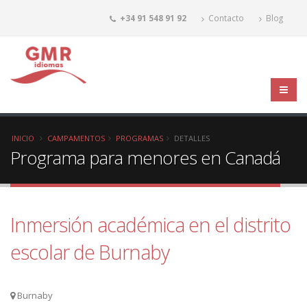
+34 91 548 91 92
Contacto
Blog
INICIO
CAMPAMENTOS
PROGRAMAS
DETALLES
Programa para menores en Canadá
Inmersión académica en el distrito
escolar de Burnaby
Burnaby