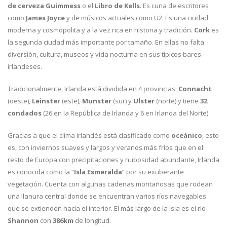
de cerveza Guimmess
o el
Libro de Kells
. Es cuna de escritores
como
James Joyce
y de músicos actuales como U2. Es una ciudad
moderna y cosmopolita y a la vez rica en historia y tradición.
Cork
es
la segunda ciudad más importante por tamaño. En ellas no falta
diversión, cultura, museos y vida nocturna en sus típicos bares
irlandeses.
Tradicionalmente, Irlanda está dividida en 4 provincias:
Connacht
(oeste),
Leinster
(este),
Munster
(sur) y
Ulster
(norte) y tiene
32
condados
(26 en la República de Irlanda y 6 en Irlanda del Norte)
Gracias a que el clima irlandés está clasificado como
oceánico
, esto
es, con inviernos suaves y largos y veranos más fríos que en el
resto de Europa con precipitaciones y nubosidad abundante, Irlanda
es conocida como la “
Isla Esmeralda
” por su exuberante
vegetación. Cuenta con algunas cadenas montañosas que rodean
una llanura central donde se encuentran varios ríos navegables
que se extienden hacia el interior. El más largo de la isla es el río
Shannon
con
386km
de longitud.