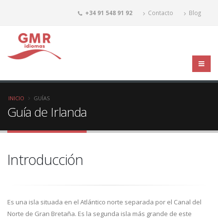
+34 91 548 91 92
Contacto
Blog
INICIO
GUÍAS
Guía de Irlanda
Introducción
Es una isla situada en el Atlántico norte separada por el Canal del
Norte de Gran Bretaña. Es la segunda isla más grande de este