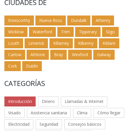
CIUDADES DE
Enniscorthy
Nueva Ross
Dundalk
Athenry
Wicklow
Waterford
Trim
Tipperary
Sligo
Louth
Limerick
Killarney
Kilkenny
Kildare
Carlow
Athlone
Bray
Wexford
Galway
Cork
Dublín
CATEGORÍAS
Introducción
Dinero
Llamadas & Internet
Visado
Asistencia sanitaria
Clima
Cómo llegar
Electricidad
Seguridad
Consejos básicos