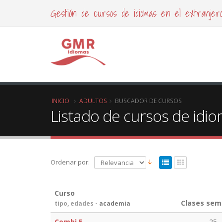
Gestión de cursos de idiomas en el extranjer
INICIO
ADULTOS
BUSCADOR DE CURSOS
Listado de cursos de idi
Ordenar por:
Curso
Clases sem
tipo, edades
- academia
Combi 5
25