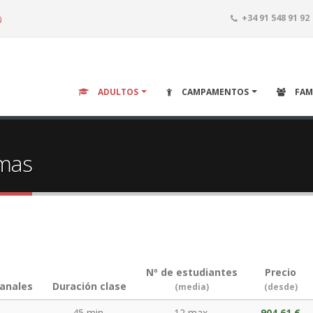
o
+34 91 548 91 92
ADULTOS
CAMPAMENTOS
FAM
omas
Nº de estudiantes
Precio
anales
Duración clase
(media)
(desde)
45 min.
12 max.
904,61 €