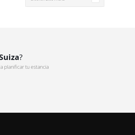
Suiza
?
planificar tu estancia