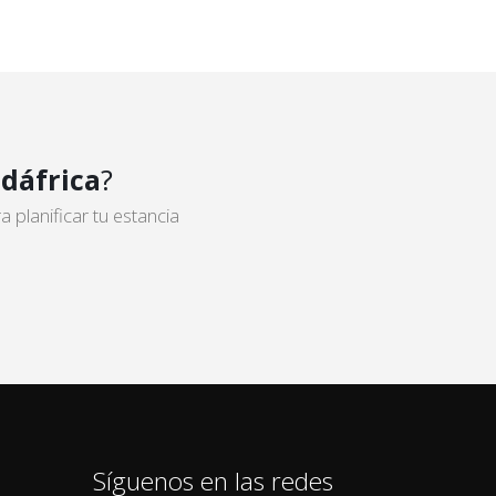
dáfrica
?
planificar tu estancia
Síguenos en las redes