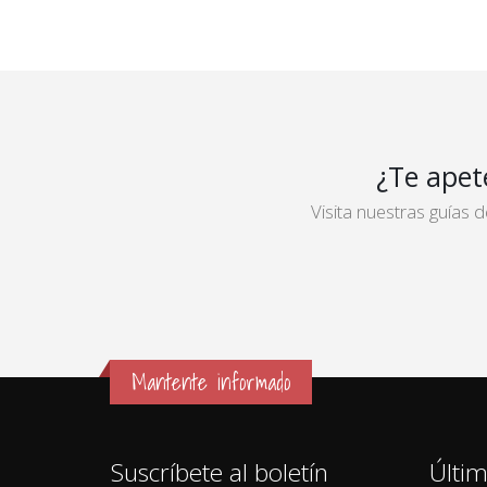
¿Te apet
Visita nuestras guías
Mantente informado
Suscríbete al boletín
Últim