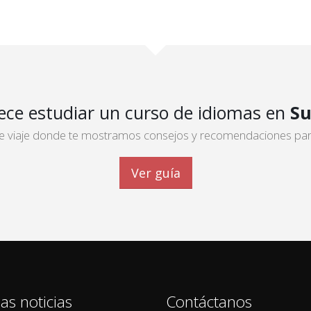
ece estudiar un curso de idiomas en
Su
 de viaje donde te mostramos consejos y recomendaciones para 
Ver guía
as noticias
Contáctanos