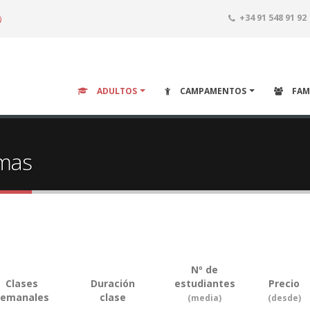
o
+34 91 548 91 92
ADULTOS
CAMPAMENTOS
FAM
omas
Nº de
Clases
Duración
estudiantes
Precio
semanales
clase
(media)
(desde)