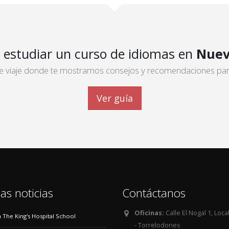
 estudiar un curso de idiomas en
Nuev
 de viaje donde te mostramos consejos y recomendaciones para 
Ver guía
as noticias
Contáctanos
Oficinas:
Calle El Nogal 1, Loca
 a The King's Hospital School
- Torrelodones