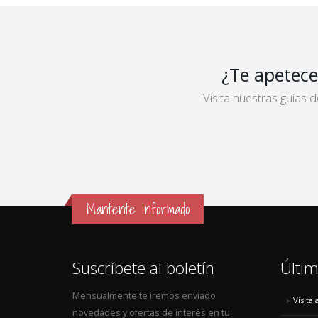
¿Te apetece
Visita nuestras guías
Mantente informado
Suscríbete al boletín
Últim
Mensualmente te iremos enviado
Visita
novedades y ofertas de interés en tu