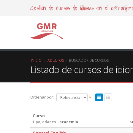
Gestión de cursos de idiomas en el extranjer
INICIO
ADULTOS
BUSCADOR DE CURSOS
Listado de cursos de idi
Ordenar por:
Curso
s
tipo, edades
- academia
General English