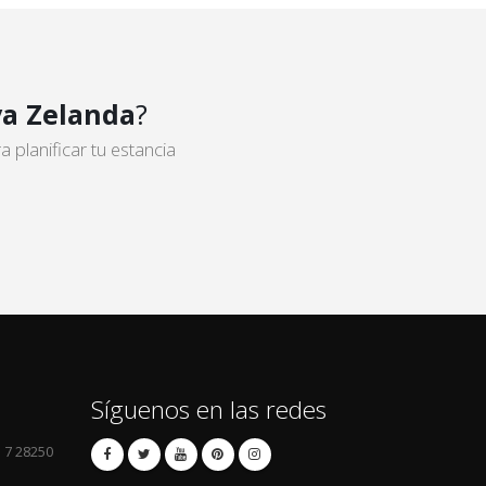
a Zelanda
?
planificar tu estancia
Síguenos en las redes
l 7 28250