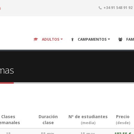
o
+34 91 548 91 92
ADULTOS
CAMPAMENTOS
FAM
omas
Clases
Duración
Nº de estudiantes
Precio
emanales
clase
(media)
(desde)
15
55 min.
15 max.
183,55 €