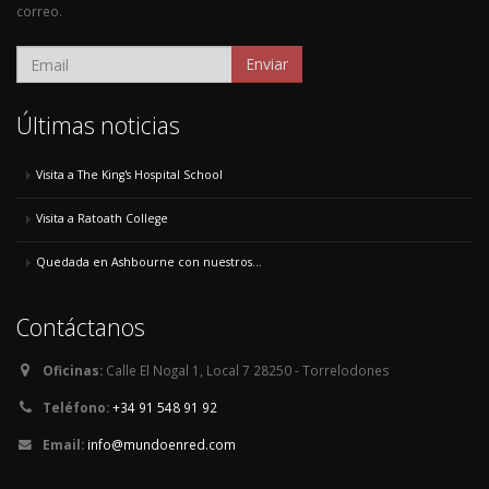
correo.
Enviar
Últimas noticias
Visita a The King's Hospital School
Visita a Ratoath College
Quedada en Ashbourne con nuestros...
Contáctanos
Oficinas:
Calle El Nogal 1, Local 7 28250 - Torrelodones
Teléfono:
+34 91 548 91 92
Email:
info@mundoenred.com