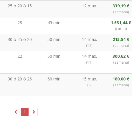
25 ó 20 ó 15
12 max.
339,19 €
(semana)
28
45 min.
1.531,44 €
(curso)
30 ó 25 ó 20
50 min.
14 max.
215,54 €
(11)
(semana)
22
50 min.
14 max.
300,62 €
(11)
(semana)
30 ó 20 ó 26
60 min.
15 max.
180,00 €
(8)
(semana)
1