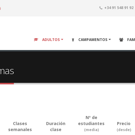
o
+34 91 548 91 92
ADULTOS
CAMPAMENTOS
FAM
omas
Nº de
Clases
Duración
estudiantes
Precio
semanales
clase
(media)
(desde)