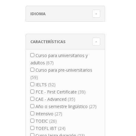
IDIOMA
CARACTERÍSTICAS
Curso para universitarios y
adultos
(67)
Curso para pre-universitarios
(59)
IELTS
(52)
FCE - First Certificate
(39)
CAE - Advanced
(35)
Año o semestre lingüístico
(27)
Intensivo
(27)
TOEIC
(26)
TOEFL iBT
(24)
Curso larga duración
(23)