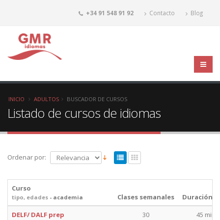
+34 91 548 91 92
Contacto
Blog
INICIO
ADULTOS
BUSCADOR DE CURSOS
Listado de cursos de idiomas
Ordenar por:
Curso
Clases semanales
Duración c
tipo, edades
- academia
DELF/ DALF prep
30
45 min.