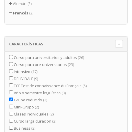
Alemán
(3)
Francés
(2)
CARACTERÍSTICAS
Curso para universitarios y adultos
(26)
Curso para pre-universitarios
(23)
Intensivo
(17)
DELF/ DALF
(9)
TCF Test de connaissance du Français
(5)
Año o semestre lingüístico
(3)
Grupo reducido
(2)
Mini-Grupo
(2)
Clases individuales
(2)
Curso larga duración
(2)
Business
(2)