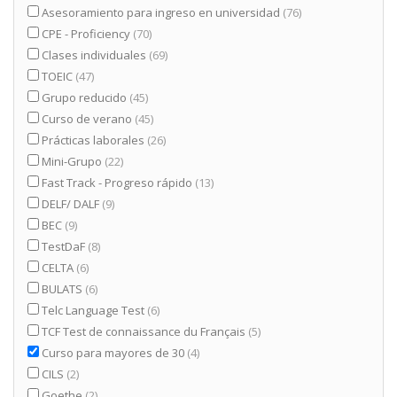
Asesoramiento para ingreso en universidad
(76)
CPE - Proficiency
(70)
Clases individuales
(69)
TOEIC
(47)
Grupo reducido
(45)
Curso de verano
(45)
Prácticas laborales
(26)
Mini-Grupo
(22)
Fast Track - Progreso rápido
(13)
DELF/ DALF
(9)
BEC
(9)
TestDaF
(8)
CELTA
(6)
BULATS
(6)
Telc Language Test
(6)
TCF Test de connaissance du Français
(5)
Curso para mayores de 30
(4)
CILS
(2)
Goethe
(2)