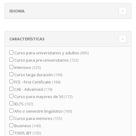
IDIOMA
CARACTERÍSTICAS
Curso para universitarios y adultos
(895)
Curso para pre-universitarios
(723)
Intensivo
(325)
Curso larga duración
(190)
FCE - First Certificate
(184)
CAE - Advanced
(174)
Curso para mayores de 50
(172)
IELTS
(167)
Año o semestre lingüístico
(160)
Curso para menores
(155)
Business
(140)
TOEFL iBT
(105)