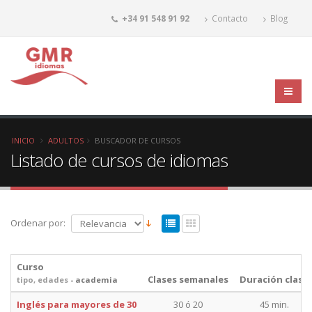
+34 91 548 91 92
Contacto
Blog
INICIO
ADULTOS
BUSCADOR DE CURSOS
Listado de cursos de idiomas
Ordenar por:
Curso
Clases semanales
Duración clase
tipo, edades
- academia
Inglés para mayores de 30
30 ó 20
45 min.