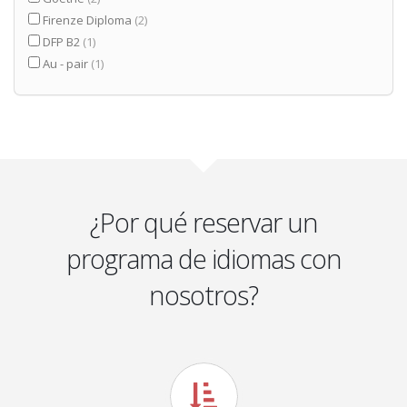
Firenze Diploma
(2)
DFP B2
(1)
Au - pair
(1)
¿Por qué reservar un
programa de idiomas con
nosotros?