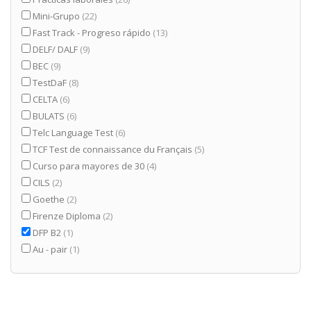
Mini-Grupo
(22)
Fast Track - Progreso rápido
(13)
DELF/ DALF
(9)
BEC
(9)
TestDaF
(8)
CELTA
(6)
BULATS
(6)
Telc Language Test
(6)
TCF Test de connaissance du Français
(5)
Curso para mayores de 30
(4)
CILS
(2)
Goethe
(2)
Firenze Diploma
(2)
DFP B2
(1)
Au - pair
(1)