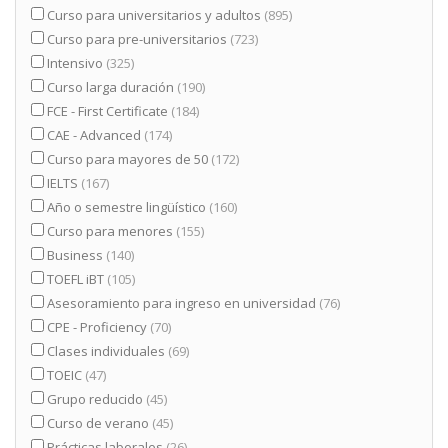
Curso para universitarios y adultos
(895)
Curso para pre-universitarios
(723)
Intensivo
(325)
Curso larga duración
(190)
FCE - First Certificate
(184)
CAE - Advanced
(174)
Curso para mayores de 50
(172)
IELTS
(167)
Año o semestre lingüístico
(160)
Curso para menores
(155)
Business
(140)
TOEFL iBT
(105)
Asesoramiento para ingreso en universidad
(76)
CPE - Proficiency
(70)
Clases individuales
(69)
TOEIC
(47)
Grupo reducido
(45)
Curso de verano
(45)
Prácticas laborales
(26)