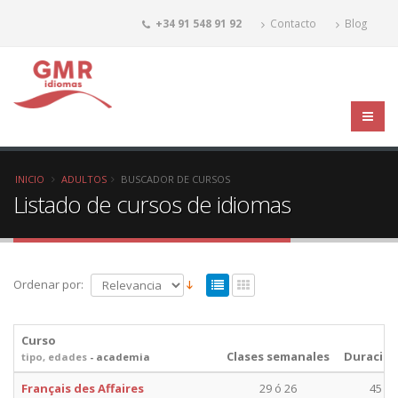
+34 91 548 91 92
Contacto
Blog
INICIO
ADULTOS
BUSCADOR DE CURSOS
Listado de cursos de idiomas
Ordenar por:
Curso
Clases semanales
Duración
tipo, edades
- academia
Français des Affaires
29 ó 26
45 mi