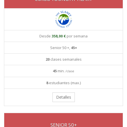
Desde
358,00 €
por semana
Senior 50 +,
45+
20
clases semanales
45
min.
/clase
8
estudiantes (max.)
Detalles
SENIOR 50+