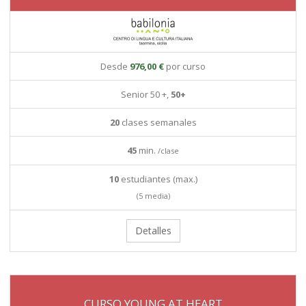
Desde
976,00 €
por curso
Senior 50 +,
50+
20
clases semanales
45
min.
/clase
10
estudiantes (max.)
(5 media)
Detalles
CURSO YOUNG AT HEART