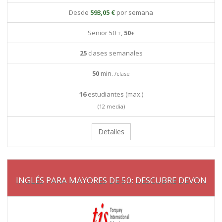
Desde
593,05 €
por semana
Senior 50 +,
50+
25
clases semanales
50
min.
/clase
16
estudiantes (max.)
(12 media)
Detalles
INGLÉS PARA MAYORES DE 50: DESCUBRE DEVON