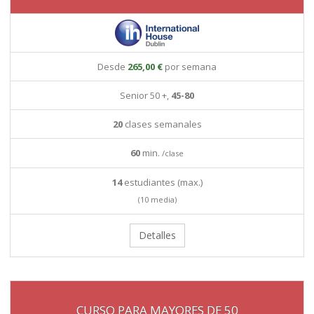
Desde
265,00 €
por semana
Senior 50 +,
45-80
20
clases semanales
60
min.
/clase
14
estudiantes (max.)
(10 media)
Detalles
CURSO PARA MAYORES DE 50