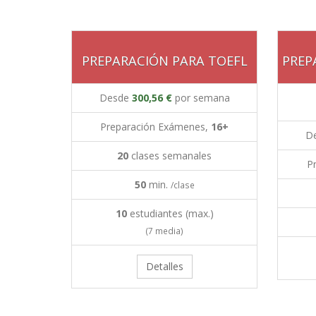
PREPARACIÓN PARA TOEFL
PREP
Desde
300,56 €
por semana
Preparación Exámenes,
16+
D
20
clases semanales
P
50
min.
/clase
10
estudiantes (max.)
(7 media)
Detalles