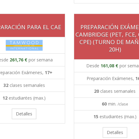
PARACIÓN PARA EL CAE
PREPARACIÓN EXÁME
CAMBRIDGE (PET, FCE,
CPE) (TURNO DE MA
20H)
esde
261,76 €
por semana
Desde
161,08 €
por sema
reparación Exámenes,
17+
Preparación Exámenes,
1
32
clases semanales
20
clases semanales
12
estudiantes (max.)
60
min.
/clase
Detalles
15
estudiantes (max.)
Detalles