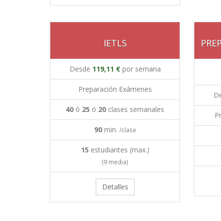
IETLS
PRE
Desde
119,11 €
por semana
Preparación Exámenes
D
40
ó
25
ó
20
clases semanales
P
90
min.
/clase
15
estudiantes (max.)
(9 media)
Detalles