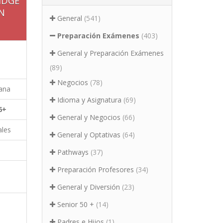
IDGE
N
General
(541)
Preparación Exámenes
(403)
General y Preparación Exámenes
(89)
Negocios
(78)
ana
Idioma y Asignatura
(69)
6+
General y Negocios
(66)
ales
General y Optativas
(64)
Pathways
(37)
Preparación Profesores
(34)
General y Diversión
(23)
Senior 50 +
(14)
Padres e Hijos
(1)