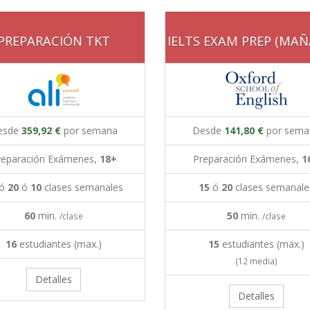
PREPARACIÓN TKT
IELTS EXAM PREP (MAÑ
esde
359,92 €
por semana
Desde
141,80 €
por sema
reparación Exámenes,
18+
Preparación Exámenes,
1
ó
20
ó
10
clases semanales
15
ó
20
clases semanale
60
min.
50
min.
/clase
/clase
16
estudiantes (max.)
15
estudiantes (max.)
(12 media)
Detalles
Detalles