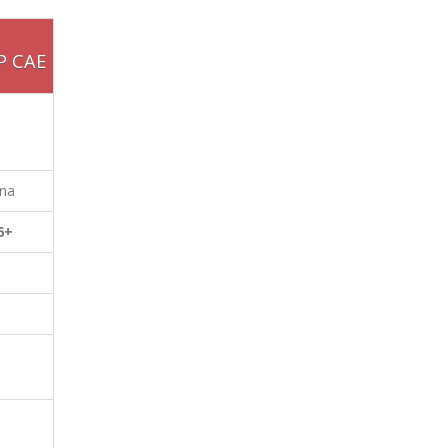
P CAE
na
6+