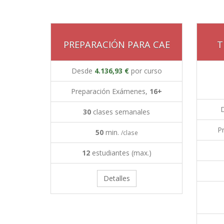
PREPARACIÓN PARA CAE
T
Desde
4.136,93 €
por curso
Preparación Exámenes,
16+
30
clases semanales
P
50
min.
/clase
12
estudiantes (max.)
Detalles