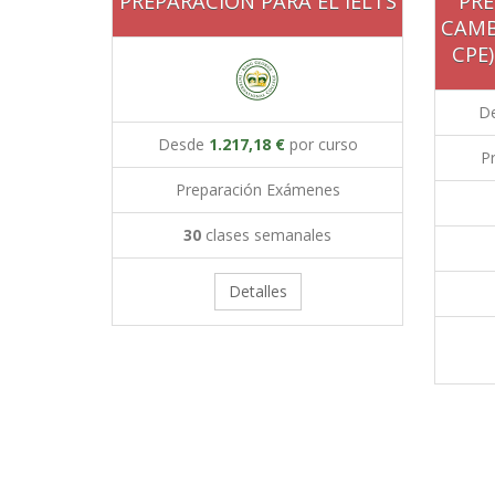
PREPARACIÓN PARA EL IELTS
PR
CAMBR
CPE
D
Desde
1.217,18 €
por curso
P
Preparación Exámenes
30
clases semanales
Detalles