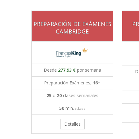
PREPARACIÓN DE EXÁMENES
PR
CAMBRIDGE
Desde
277,93 €
por semana
D
Preparación Exámenes,
16+
25
ó
20
clases semanales
50
min.
/clase
Detalles