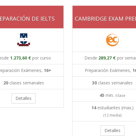
EPARACIÓN DE IELTS
CAMBRIDGE EXAM PRE
esde
1.273,60 €
por curso
Desde
289,27 €
por sema
reparación Exámenes,
16+
Preparación Exámenes,
1
20
clases semanales
30
clases semanales
45
min.
/clase
Detalles
14
estudiantes (max.)
(12 media)
Detalles