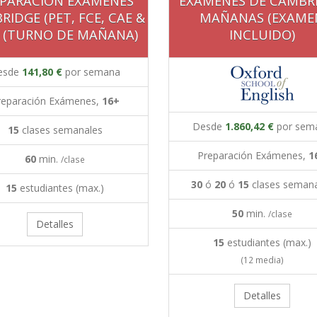
EPARACIÓN EXÁMENES
EXÁMENES DE CAMBR
IDGE (PET, FCE, CAE &
MAÑANAS (EXAME
) (TURNO DE MAÑANA)
INCLUIDO)
esde
141,80 €
por semana
reparación Exámenes,
16+
Desde
1.860,42 €
por sem
15
clases semanales
Preparación Exámenes,
1
60
min.
/clase
30
ó
20
ó
15
clases seman
15
estudiantes (max.)
50
min.
/clase
Detalles
15
estudiantes (max.)
(12 media)
Detalles