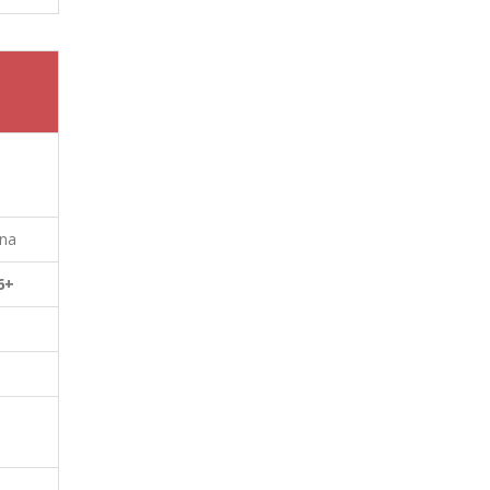
na
6+