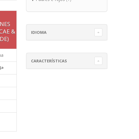
NES
 CAE &
IDIOMA
DE)
na
CARACTERÍSTICAS
6+