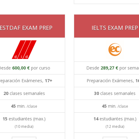
ESTDAF EXAM PREP
IELTS EXAM PREP
Desde
600,00 €
por curso
Desde
289,27 €
por sema
reparación Exámenes,
17+
Preparación Exámenes,
1
20
clases semanales
30
clases semanales
45
min.
45
min.
/clase
/clase
15
estudiantes (max.)
14
estudiantes (max.)
(10 media)
(12 media)