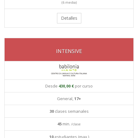
(6 media)
Detalles
INTENSIVE
Desde
430,00 €
por curso
General,
17+
30
clases semanales
45
min.
/clase
10
estudiantes (max.)