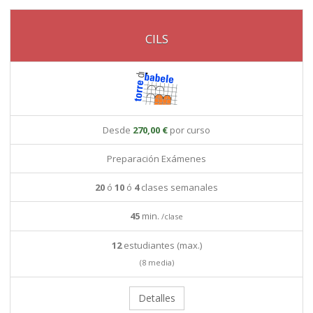
CILS
Desde
270,00 €
por curso
Preparación Exámenes
20
ó
10
ó
4
clases semanales
45
min.
/clase
12
estudiantes (max.)
(8 media)
Detalles