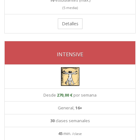
10
estudiantes (max.)
(5 media)
Detalles
INTENSIVE
Desde
270,00 €
por semana
General,
16+
30
clases semanales
45
min.
/clase