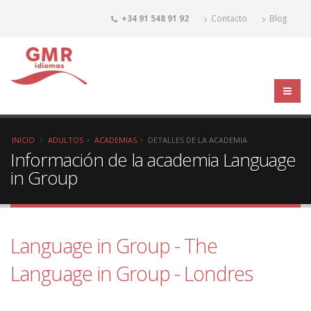
+34 91 548 91 92
Contacto
Blog
INICIO
ADULTOS
ACADEMIAS
DETALLES DE LA ACADEMIA
Información de la academia Language
in Group
Language in Group - The
Language in Group - Londres