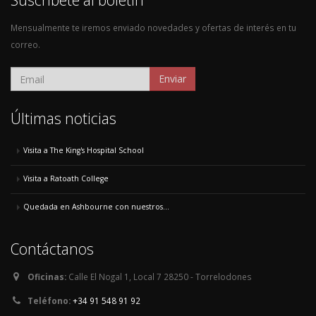
Mensualmente te iremos enviado novedades y ofertas de interés en tu
correo.
Enviar
Últimas noticias
Visita a The King's Hospital School
Visita a Ratoath College
Quedada en Ashbourne con nuestros...
Contáctanos
Oficinas:
Calle El Nogal 1, Local 7 28250 - Torrelodones
Teléfono:
+34 91 548 91 92