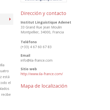
Dirección y contacto
Institut Linguistique Adenet
33 Grand Rue Jean Moulin
Montpellier
,
34000
,
Francia
Teléfono
(+33) 4 67 60 67 83
Email
info@ila-france.com
lla
Sitio web
cuatro
http://www.ila-france.com/
ez está
todo el
Mapa de localización
alados
 recibe