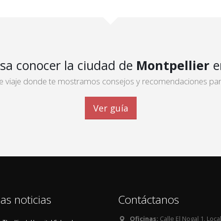
esa conocer la ciudad de
Montpellier
e
 de viaje donde te mostramos consejos y recomendaciones para 
Ver guía
as noticias
Contáctanos
Oficinas:
Calle El Nogal 1, Loca