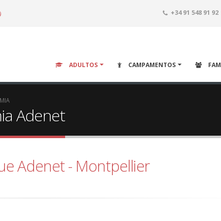
o
+34 91 548 91 92
ADULTOS
CAMPAMENTOS
FAM
EMIA
mia Adenet
que Adenet - Montpellier