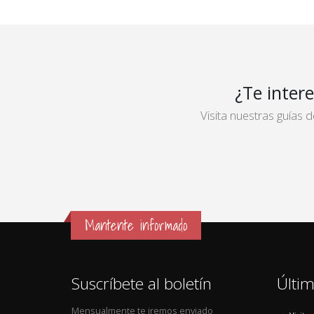
¿Te inter
Visita nuestras guías
Mantente informado
Suscríbete al boletín
Últim
Mensualmente te iremos enviado