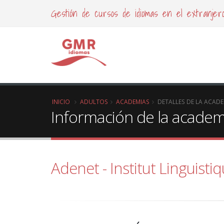
Gestión de cursos de idiomas en el extranjer
INICIO
ADULTOS
ACADEMIAS
DETALLES DE LA ACAD
Información de la acade
Adenet - Institut Linguisti