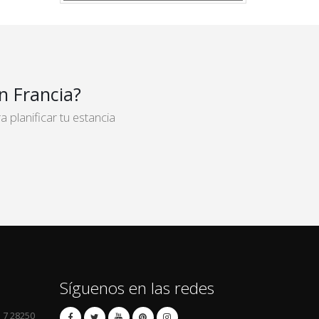
n Francia?
planificar tu estancia
Síguenos en las redes
l 7 28250