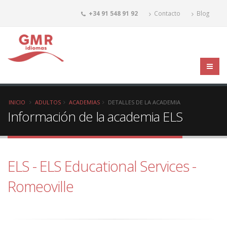
+34 91 548 91 92
Contacto
Blog
INICIO
ADULTOS
ACADEMIAS
DETALLES DE LA ACADEMIA
Información de la academia ELS
ELS - ELS Educational Services -
Romeoville