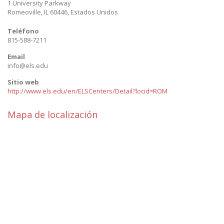
1 University Parkway
Romeoville
,
IL 60446
,
Estados Unidos
Teléfono
815-588-7211
Email
info@els.edu
Sitio web
http://www.els.edu/en/ELSCenters/Detail?locid=ROM
Mapa de localización