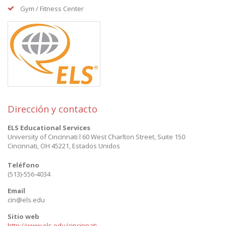
Gym / Fitness Center
Dirección y contacto
ELS Educational Services
University of Cincinnati l 60 West Charlton Street, Suite 150
Cincinnati
,
OH 45221
,
Estados Unidos
Teléfono
(513)-556-4034
Email
cin@els.edu
Sitio web
http://www.els.edu/cincinnati