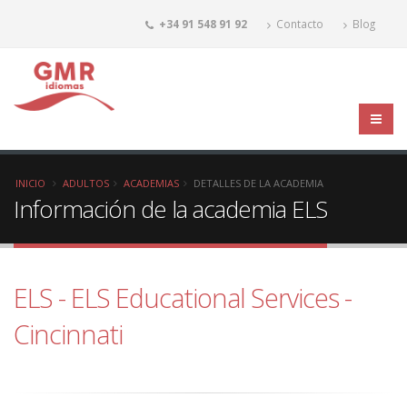
+34 91 548 91 92
Contacto
Blog
INICIO
ADULTOS
ACADEMIAS
DETALLES DE LA ACADEMIA
Información de la academia ELS
ELS - ELS Educational Services -
Cincinnati