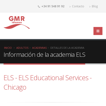
+34 91 548 91 92
Contacto
Blog
INICIO
ADULTOS
ACADEMIAS
DETALLES DE LA ACADEMIA
Información de la academia ELS
ELS - ELS Educational Services -
Chicago