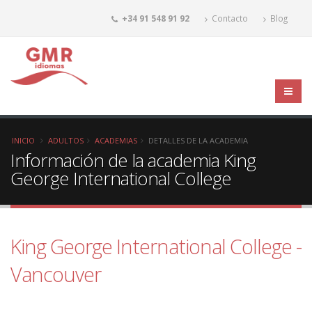
+34 91 548 91 92
Contacto
Blog
INICIO
ADULTOS
ACADEMIAS
DETALLES DE LA ACADEMIA
Información de la academia King
George International College
King George International College -
Vancouver