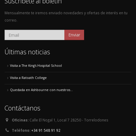
Suscríbete al boletín
Mensualmente te iremos enviado novedades y ofertas de interés en tu
correo.
Enviar
Últimas noticias
Visita a The King's Hospital School
Visita a Ratoath College
Quedada en Ashbourne con nuestros...
Contáctanos
Oficinas:
Calle El Nogal 1, Local 7 28250 - Torrelodones
Teléfono:
+34 91 548 91 92