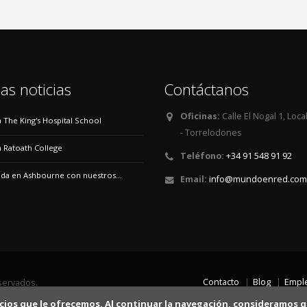
as noticias
Contáctanos
Oficinas:
Calle El Nogal 1, Loca
 a The King's Hospital School
- Torrelodones
 a Ratoath College
Teléfono:
+34 91 548 91 92
a en Ashbourne con nuestros...
Email:
info@mundoenred.com
Contacto
Blog
Empl
servados.
rvicios que le ofrecemos. Al continuar la navegación, consideramos