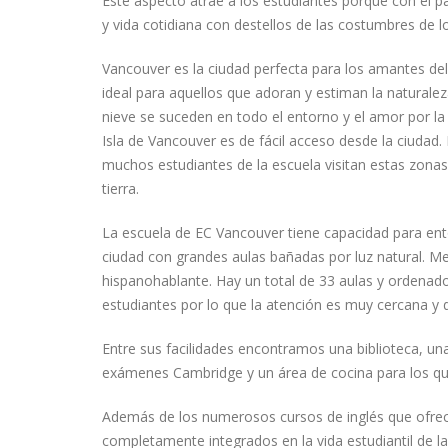
Este aspecto atrae a los estudiantes porque con el p
y vida cotidiana con destellos de las costumbres de l
Vancouver es la ciudad perfecta para los amantes del 
ideal para aquellos que adoran y estiman la naturalez
nieve se suceden en todo el entorno y el amor por la 
Isla de Vancouver es de fácil acceso desde la ciudad.
muchos estudiantes de la escuela visitan estas zonas 
tierra.
La escuela de EC Vancouver tiene capacidad para entor
ciudad con grandes aulas bañadas por luz natural. Me
hispanohablante. Hay un total de 33 aulas y ordenado
estudiantes por lo que la atención es muy cercana y d
Entre sus facilidades encontramos una biblioteca, un
exámenes Cambridge y un área de cocina para los que
Además de los numerosos cursos de inglés que ofrec
completamente integrados en la vida estudiantil de la