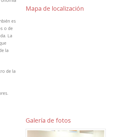
stronomía
Mapa de localización
mbién es
os o de
ida. La
 que
de la
ro de la
ores.
Galería de fotos