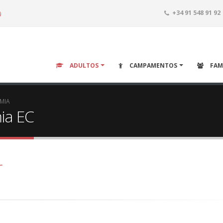
o
+34 91 548 91 92
ADULTOS
CAMPAMENTOS
FAM
EMIA
ia EC
r