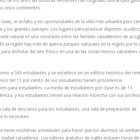
aso de los años las distintas vertientes han originado una amplia ga
os cinco continentes.
ruido, el asfalto y las oportunidades de la vida más urbanita pero ta
a y los grandes paisajes. Los lugares para practicar deportes acuátic
vida natural es una constante entre las familias canadienses de acog
 En la región hay más de quince parques naturales en la región por lo
para disfrutar del aire fresco en una de las zonas menos saludables 
no a 500 estudiantes y se establece en un edificio histórico del cent
nos del 11 por ciento de sus estudiantes tienen procedencia
res para estudiantes. La media de estudiantes por clase es de 13
irecta, y los estudiantes tienen una relación estrecha con sus profes
a sala de descanso para los estudiantes, una sala de preparación de
 lo necesiten.
e tiene muchímas actividades para hacer que los alumnos se sientan
 ciudad canadiense. Los talleres gratuitos de inglés incluyen horas de