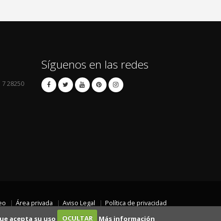
Síguenos en las redes
l 7 28250
eo
Área privada
Aviso Legal
Política de privacidad
 que acepta su uso
OCULTAR
Más información