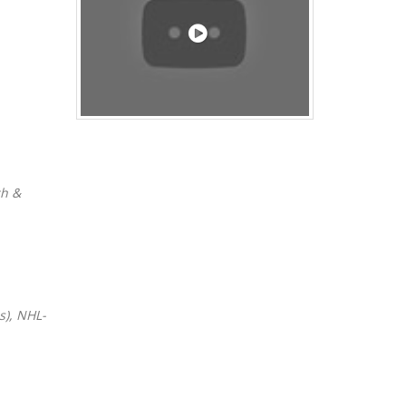
ch &
s), NHL-