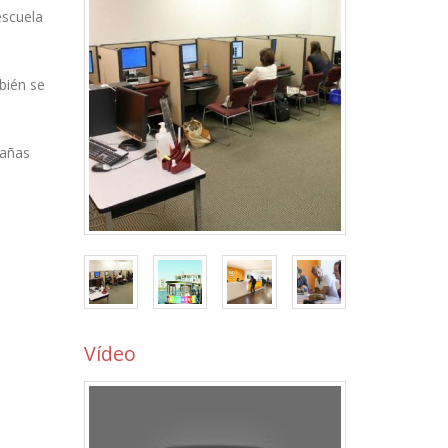
escuela
bién se
tañas
Vídeo