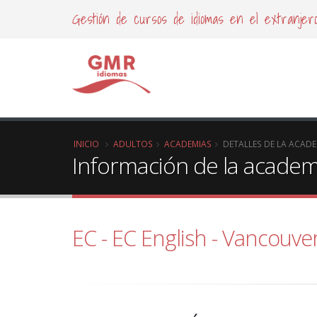
Gestión de cursos de idiomas en el extranjer
INICIO
ADULTOS
ACADEMIAS
DETALLES DE LA ACAD
Información de la academ
EC - EC English - Vancouve