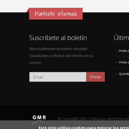
Mantente informado
Suscríbete al boletín
Últim
Mensualmente te iremos enviado
Visita
novedades y ofertas de interés en tu
Visita
correo.
Quedad
Enviar
© Copyright 2026. Todos los derechos re
Este sitio utiliza cookies para mejorar los se