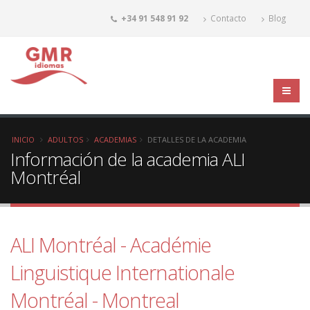
+34 91 548 91 92
Contacto
Blog
INICIO
ADULTOS
ACADEMIAS
DETALLES DE LA ACADEMIA
Información de la academia ALI
Montréal
ALI Montréal - Académie
Linguistique Internationale
Montréal - Montreal