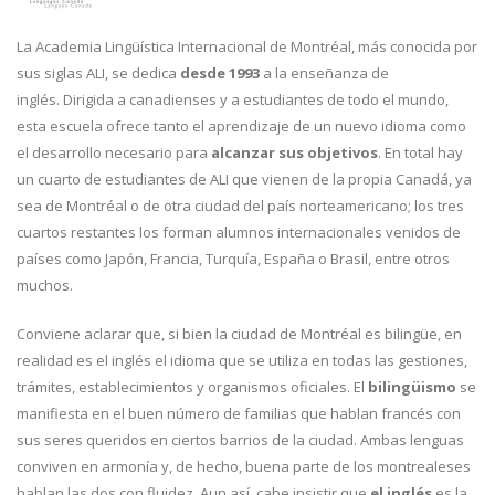
La Academia Lingüística Internacional de Montréal, más conocida por
sus siglas ALI, se dedica
desde 1993
a la enseñanza de
inglés. Dirigida a canadienses y a estudiantes de todo el mundo,
esta escuela ofrece tanto el aprendizaje de un nuevo idioma como
el desarrollo necesario para
alcanzar sus objetivos
. En total hay
un cuarto de estudiantes de ALI que vienen de la propia Canadá, ya
sea de Montréal o de otra ciudad del país norteamericano; los tres
cuartos restantes los forman alumnos internacionales venidos de
países como Japón, Francia, Turquía, España o Brasil, entre otros
muchos.
Conviene aclarar que, si bien la ciudad de Montréal es bilingüe, en
realidad es el inglés el idioma que se utiliza en todas las gestiones,
trámites, establecimientos y organismos oficiales. El
bilingüismo
se
manifiesta en el buen número de familias que hablan francés con
sus seres queridos en ciertos barrios de la ciudad. Ambas lenguas
conviven en armonía y, de hecho, buena parte de los montrealeses
hablan las dos con fluidez. Aun así, cabe insistir que
el inglés
es la